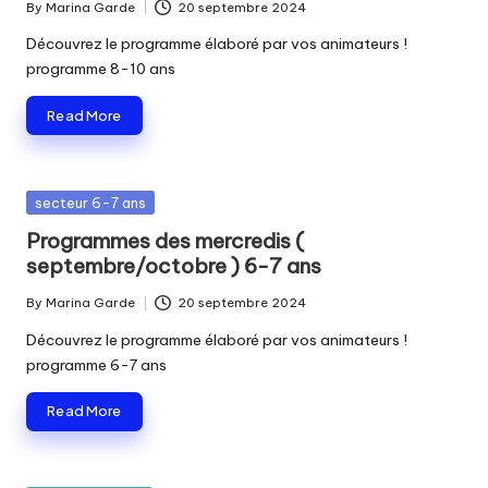
By
Marina Garde
20 septembre 2024
Posted
by
Découvrez le programme élaboré par vos animateurs !
programme 8-10 ans
Read More
Posted
secteur 6-7 ans
in
Programmes des mercredis (
septembre/octobre ) 6-7 ans
By
Marina Garde
20 septembre 2024
Posted
by
Découvrez le programme élaboré par vos animateurs !
programme 6-7 ans
Read More