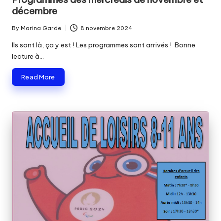
décembre
By
Marina Garde
8 novembre 2024
Posted
by
Ils sont là, ça y est ! Les programmes sont arrivés ! Bonne
lecture à…
Read More