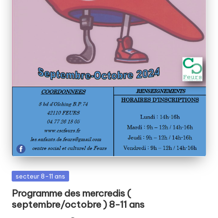
Posted
secteur 8-11 ans
in
Programme des mercredis (
septembre/octobre ) 8-11 ans