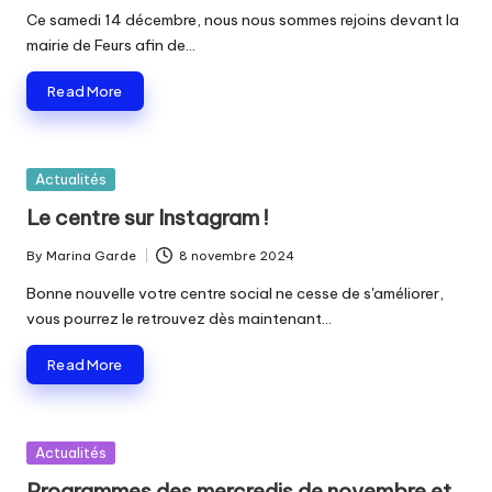
by
Ce samedi 14 décembre, nous nous sommes rejoins devant la
mairie de Feurs afin de…
Read More
Posted
Actualités
in
Le centre sur Instagram !
By
Marina Garde
8 novembre 2024
Posted
by
Bonne nouvelle votre centre social ne cesse de s'améliorer,
vous pourrez le retrouvez dès maintenant…
Read More
Posted
Actualités
in
Programmes des mercredis de novembre et