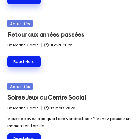
Posted
Actualités
in
Retour aux années passées
By
Marina Garde
11 avril 2025
Posted
by
Read More
Posted
Actualités
in
Soirée Jeux au Centre Social
By
Marina Garde
18 mars 2025
Posted
by
Vous ne savez pas quoi faire vendredi soir ? Venez passez un
moment en famille…
Read More