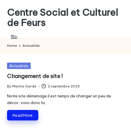
Centre Social et Culturel
Skip
to
de Feurs
content
Un
lieu
d'échanges
Home
Actualités
et
de
projets
Posted
Actualités
pour
in
Changement de site !
tous
les
By
Marina Garde
2 septembre 2025
Posted
foréziens
by
Notre site déménage il est temps de changer un peu de
décor, voici donc la…
Read More