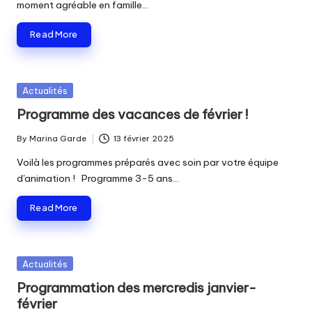
moment agréable en famille…
Read More
Posted
Actualités
in
Programme des vacances de février !
By
Marina Garde
13 février 2025
Posted
by
Voilà les programmes préparés avec soin par votre équipe
d'animation ! Programme 3-5 ans…
Read More
Posted
Actualités
in
Programmation des mercredis janvier-
février