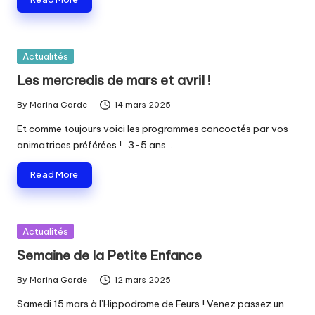
Posted
Actualités
in
Les mercredis de mars et avril !
By
Marina Garde
14 mars 2025
Posted
by
Et comme toujours voici les programmes concoctés par vos
animatrices préférées ! 3-5 ans…
Read More
Posted
Actualités
in
Semaine de la Petite Enfance
By
Marina Garde
12 mars 2025
Posted
by
Samedi 15 mars à l’Hippodrome de Feurs ! Venez passez un