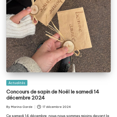
Posted
Actualités
in
Concours de sapin de Noël le samedi 14
décembre 2024
By
Marina Garde
17 décembre 2024
Posted
by
Ce samedi 14 décembre, nous nous sommes rejoins devant la