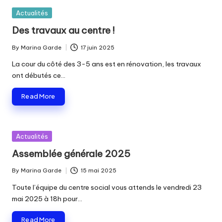
Posted
Actualités
in
Des travaux au centre !
By
Marina Garde
17 juin 2025
Posted
by
La cour du côté des 3-5 ans est en rénovation, les travaux
ont débutés ce…
Read More
Posted
Actualités
in
Assemblée générale 2025
By
Marina Garde
15 mai 2025
Posted
by
Toute l’équipe du centre social vous attends le vendredi 23
mai 2025 à 18h pour…
Read More