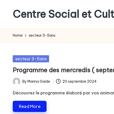
Centre Social et Cult
Skip
to
Un
content
lieu
Home
secteur 3-5ans
d'échanges
et
de
Posted
secteur 3-5ans
projets
in
pour
Programme des mercredis ( septe
tous
By
Marina Garde
20 septembre 2024
les
Posted
foréziens
by
Découvrez le programme élaboré par vos anima
Read More